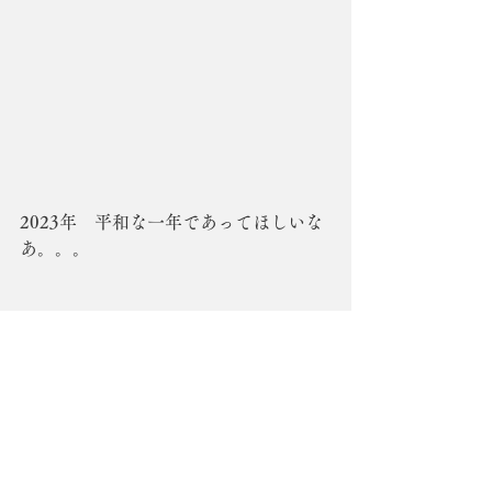
2023年　平和な一年であってほしいな
あ。。。
再びになりますが、本年もどうぞよろ
しくお願い致します。
おーきにです。。。金澤かどま